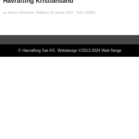
Havrafting Kristiansand
av
Ronny Henriksen
.
Publisert 30. januar 2012
Treff: 233951
© Havrafting Sør AS. Webdesign ©2013-2024
Web Norge